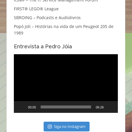
FIRST® LEGO® League
SBROING – Podcasts e Audiolivros
Popó Joli – Histórias na vida de um Peugeot 205 de
1989
Entrevista a Pedro Jóia
Reprodutor
de
vídeo
00:00
06:26
Siga no Instagram