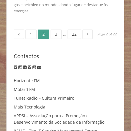
gás e petróleo no mundo, dando lugar de destaque às
energias...
Page
Page
Page
Page
Navegação
1
2
3
…
22
Page 2 of 22
de
Contactos
artigos
twitter
instagram
linkedin
vimeo
youtube
email
Horizonte FM
Motard FM
Tunet Radio – Cultura Primeiro
Mais Tecnologia
APDSI – Associação para a Promoção e
Desenvolvimento da Sociedade da Informação
itSMF – The IT Service Management Forum