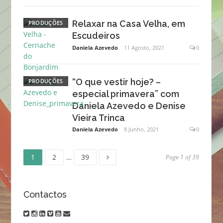
Relaxar na Casa Velha, em
PRODUÇÕES
Escudeiros
Daniela Azevedo
11 Agosto, 2021
0
“O que vestir hoje? –
PRODUÇÕES
especial primavera” com
Daniela Azevedo e Denise
Vieira Trinca
Daniela Azevedo
8 Junho, 2021
0
Page
Page
Page
Navegação
1
2
…
39
Page 1 of 39
de
Contactos
artigos
twitter
instagram
linkedin
vimeo
youtube
email