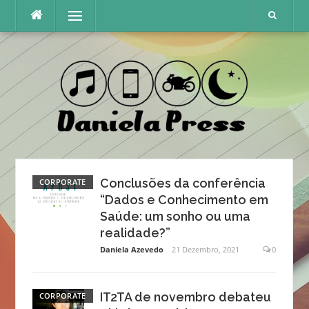
Skip
Menu
to
content
Conclusões da conferência
CORPORATE
“Dados e Conhecimento em
Saúde: um sonho ou uma
realidade?”
Daniela Azevedo
21 Dezembro, 2021
0
IT2TA de novembro debateu
CORPORATE