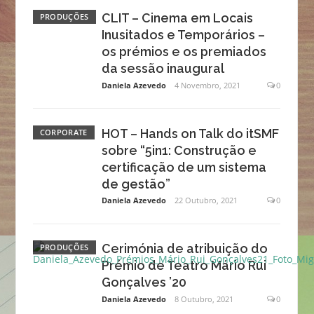
CLIT – Cinema em Locais
PRODUÇÕES
Inusitados e Temporários –
os prémios e os premiados
da sessão inaugural
Daniela Azevedo
4 Novembro, 2021
0
HOT – Hands on Talk do itSMF
CORPORATE
sobre “5in1: Construção e
certificação de um sistema
de gestão”
Daniela Azevedo
22 Outubro, 2021
0
Cerimónia de atribuição do
PRODUÇÕES
Prémio de Teatro Mário Rui
Gonçalves ’20
Daniela Azevedo
8 Outubro, 2021
0