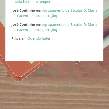
queria há muito tempo»
José Coutinho
em
Agrupamento de Escolas D. Maria
II – Cacém – Sintra [locução]
José Coutinho
em
Agrupamento de Escolas D. Maria
II – Cacém – Sintra [locução]
Filipa
em
Querido hater…
Administração
Sair
Copyright © 2026 DanielaPress. All Rights Reserved.
Codilight Theme by
FameThemes