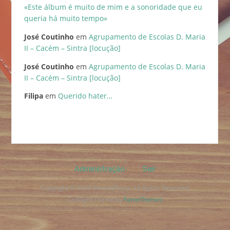
«Este álbum é muito de mim e a sonoridade que eu
queria há muito tempo»
José Coutinho
em
Agrupamento de Escolas D. Maria
II – Cacém – Sintra [locução]
José Coutinho
em
Agrupamento de Escolas D. Maria
II – Cacém – Sintra [locução]
Filipa
em
Querido hater…
Administração
Sair
Copyright © 2026 DanielaPress. All Rights Reserved.
Codilight Theme by
FameThemes