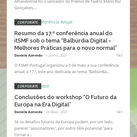
Alhandrense foi o vencedor do Prémio de Teatro Mário Rui
Gonçalves,...
CORPORATE
Resumo da 17.ª conferência anual do
itSMF sob o tema “Balbúrdia Digital –
Melhores Práticas para o novo normal”
Daniela Azevedo
1 Junho, 2021
0
O itSMF Portugal organizou a 5 de maio a sua conferência
anual, a 17.ª, este ano dedicada ao tema "Balbúrdia...
CORPORATE
Conclusões do workshop “O Futuro da
Europa na Era Digital”
Daniela Azevedo
24 Maio, 2021
0
Se os desafios futuros da Europa podem, por um lado,
parecer "assustadores", por outro têm potencial "para
tornar a...