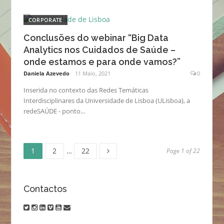
CORPORATE
Conclusões do webinar “Big Data
Analytics nos Cuidados de Saúde –
onde estamos e para onde vamos?”
Daniela Azevedo
11 Maio, 2021
0
Inserida no contexto das Redes Temáticas
Interdisciplinares da Universidade de Lisboa (ULisboa), a
redeSAÚDE - ponto...
Page
Page
Page
Navegação
1
2
…
22
Page 1 of 22
de
Contactos
artigos
twitter
instagram
linkedin
vimeo
youtube
email