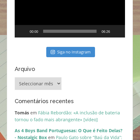
00:00
06:26
Siga no Instagram
Arquivo
Arquivo
Comentários recentes
Tomás
em
Fábia Rebordão: «A inclusão de bateria
tornou o fado mais abrangente» [vídeo]
As 4 Boys Band Portuguesas: O Que é Feito Delas?
- Nostalgic Box
em
Paulo Gato sobre “Baú da Vida”: