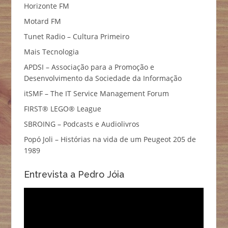
Horizonte FM
Motard FM
Tunet Radio – Cultura Primeiro
Mais Tecnologia
APDSI – Associação para a Promoção e
Desenvolvimento da Sociedade da Informação
itSMF – The IT Service Management Forum
FIRST® LEGO® League
SBROING – Podcasts e Audiolivros
Popó Joli – Histórias na vida de um Peugeot 205 de
1989
Entrevista a Pedro Jóia
Reprodutor
de
vídeo