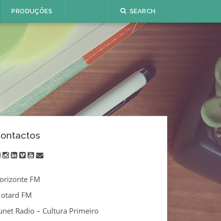
PRODUÇÕES
SEARCH
ontactos
twitter
instagram
linkedin
vimeo
youtube
email
orizonte FM
otard FM
unet Radio – Cultura Primeiro