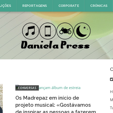
UÇÕES
REPORTAGENS
CORPORATE
CRÓNICAS
C
CONVERSAS
H
Os Madrepaz em início de
M
projeto musical: «Gostávamos
T
de inspirar as pessoas a fazerem