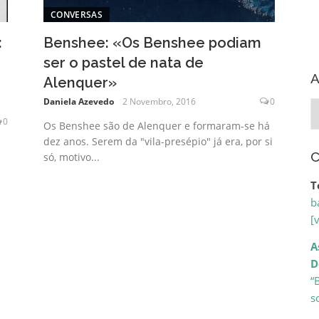
CONVERSAS
:
Benshee: «Os Benshee podiam
ser o pastel de nata de
A
Alenquer»
Daniela Azevedo
2 Novembro, 2016
0
A
0
Os Benshee são de Alenquer e formaram-se há
dez anos. Serem da "vila-presépio" já era, por si
C
só, motivo...
T
b
[
A
D
“
s