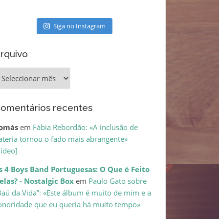
Siga no Instagram
rquivo
rquivo
omentários recentes
omás
em
Fábia Rebordão: «A inclusão de
ateria tornou o fado mais abrangente»
vídeo]
s 4 Boys Band Portuguesas: O Que é Feito
elas? - Nostalgic Box
em
Paulo Gato sobre
Baú da Vida”: «Este álbum é muito de mim e a
onoridade que eu queria há muito tempo»