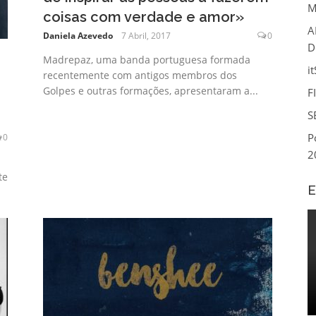
M
coisas com verdade e amor»
A
Daniela Azevedo
7 Abril, 2017
0
D
Madrepaz, uma banda portuguesa formada
i
recentemente com antigos membros dos
Golpes e outras formações, apresentaram a...
F
S
P
0
2
te
E