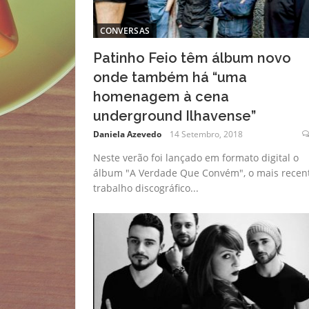
CONVERSAS
Patinho Feio têm álbum novo
onde também há “uma
homenagem à cena
underground Ilhavense”
Daniela Azevedo
14 Setembro, 2018
Neste verão foi lançado em formato digital o
álbum "A Verdade Que Convém", o mais recen
trabalho discográfico...