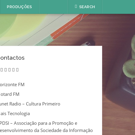
PRODUÇÕES
SEARCH
ontactos
twitter
instagram
linkedin
vimeo
youtube
email
orizonte FM
otard FM
unet Radio – Cultura Primeiro
ais Tecnologia
PDSI – Associação para a Promoção e
esenvolvimento da Sociedade da Informação