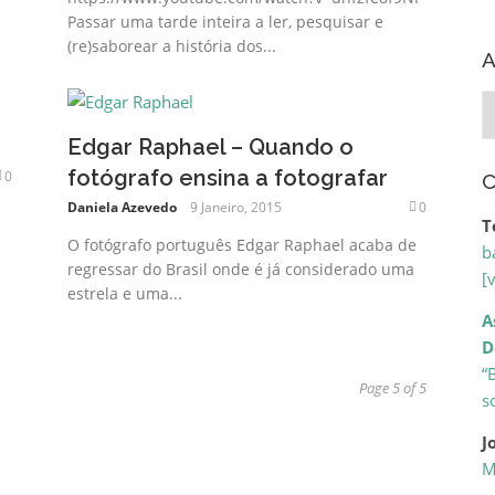
Passar uma tarde inteira a ler, pesquisar e
(re)saborear a história dos...
A
A
Edgar Raphael – Quando o
fotógrafo ensina a fotografar
0
C
Daniela Azevedo
9 Janeiro, 2015
0
T
O fotógrafo português Edgar Raphael acaba de
b
regressar do Brasil onde é já considerado uma
[
estrela e uma...
A
D
“
Page 5 of 5
s
J
M