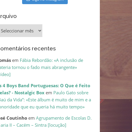
rquivo
rquivo
omentários recentes
omás
em
Fábia Rebordão: «A inclusão de
ateria tornou o fado mais abrangente»
vídeo]
s 4 Boys Band Portuguesas: O Que é Feito
elas? - Nostalgic Box
em
Paulo Gato sobre
Baú da Vida”: «Este álbum é muito de mim e a
onoridade que eu queria há muito tempo»
osé Coutinho
em
Agrupamento de Escolas D.
aria II – Cacém – Sintra [locução]