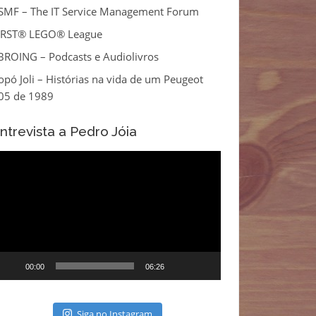
tSMF – The IT Service Management Forum
IRST® LEGO® League
BROING – Podcasts e Audiolivros
opó Joli – Histórias na vida de um Peugeot
05 de 1989
ntrevista a Pedro Jóia
eprodutor
e
ídeo
00:00
06:26
Siga no Instagram