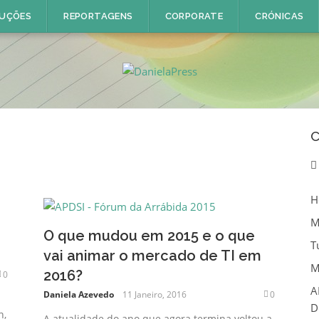
UÇÕES
REPORTAGENS
CORPORATE
CRÓNICAS
C
H
M
O que mudou em 2015 e o que
T
vai animar o mercado de TI em
M
2016?
0
A
Daniela Azevedo
11 Janeiro, 2016
0
D
n,
A atualidade do ano que agora termina voltou a