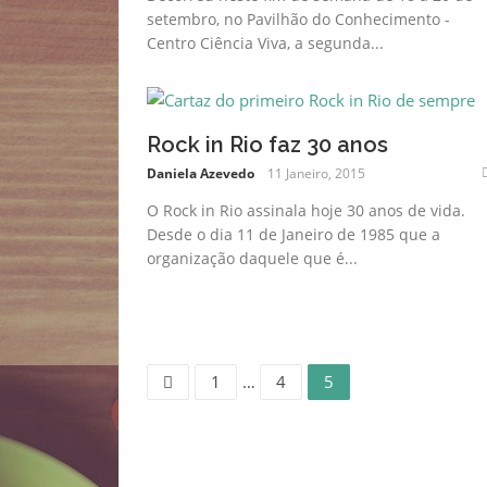
setembro, no Pavilhão do Conhecimento -
Centro Ciência Viva, a segunda...
Rock in Rio faz 30 anos
Daniela Azevedo
11 Janeiro, 2015
O Rock in Rio assinala hoje 30 anos de vida.
Desde o dia 11 de Janeiro de 1985 que a
organização daquele que é...
Page
Page
Page
Navegação
1
…
4
5
de
artigos