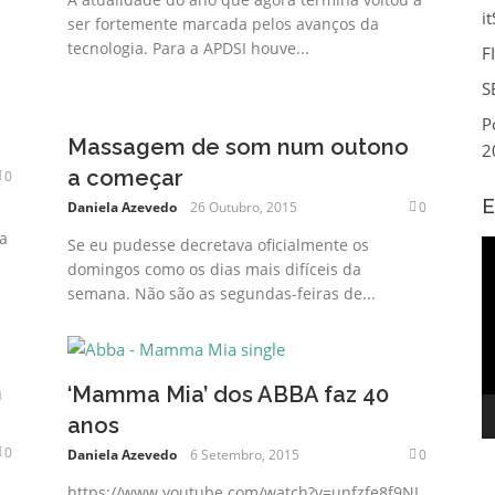
i
ser fortemente marcada pelos avanços da
tecnologia. Para a APDSI houve...
F
S
P
Massagem de som num outono
2
a começar
0
E
Daniela Azevedo
26 Outubro, 2015
0
a
Se eu pudesse decretava oficialmente os
R
domingos como os dias mais difíceis da
d
semana. Não são as segundas-feiras de...
v
m
‘Mamma Mia’ dos ABBA faz 40
anos
0
Daniela Azevedo
6 Setembro, 2015
0
https://www.youtube.com/watch?v=unfzfe8f9NI