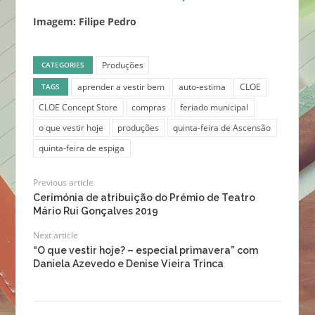
Imagem: Filipe Pedro
Produções
CATEGORIES
aprender a vestir bem
auto-estima
CLOE
TAGS
CLOE Concept Store
compras
feriado municipal
o que vestir hoje
produções
quinta-feira de Ascensão
quinta-feira de espiga
Previous article
Cerimónia de atribuição do Prémio de Teatro
Mário Rui Gonçalves 2019
Next article
“O que vestir hoje? – especial primavera” com
Daniela Azevedo e Denise Vieira Trinca