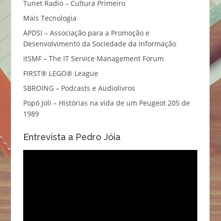
Tunet Radio – Cultura Primeiro
Mais Tecnologia
APDSI – Associação para a Promoção e
Desenvolvimento da Sociedade da Informação
itSMF – The IT Service Management Forum
FIRST® LEGO® League
SBROING – Podcasts e Audiolivros
Popó Joli – Histórias na vida de um Peugeot 205 de
1989
Entrevista a Pedro Jóia
Reprodutor
de
vídeo