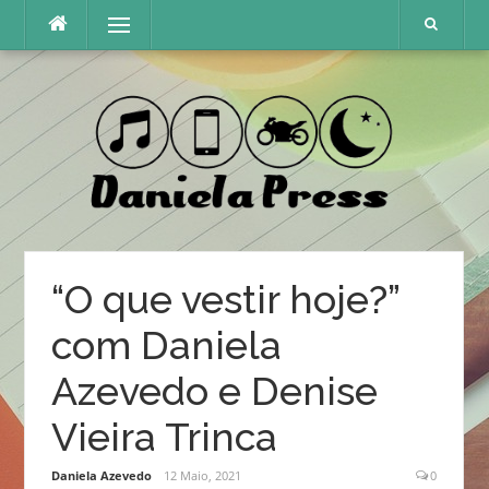
Skip
Menu
to
content
“O que vestir hoje?”
com Daniela
Azevedo e Denise
Vieira Trinca
Daniela Azevedo
12 Maio, 2021
0