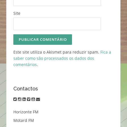
Site
Este site utiliza o Akismet para reduzir spam.
Fica a
saber como são processados os dados dos
comentários
.
Contactos
twitter
instagram
linkedin
vimeo
youtube
email
Horizonte FM
Motard FM