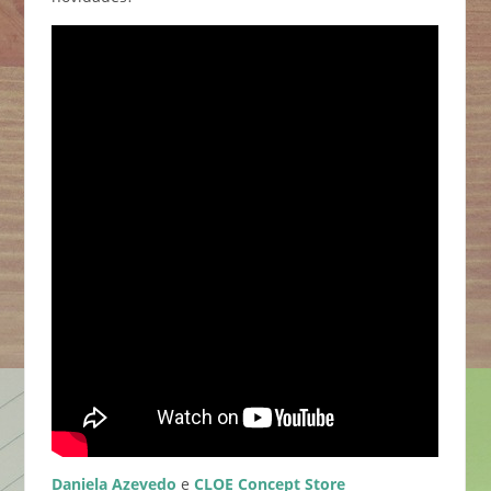
Daniela Azevedo
e
CLOE Concept Store