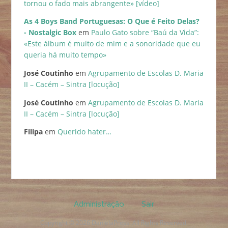
tornou o fado mais abrangente» [vídeo]
As 4 Boys Band Portuguesas: O Que é Feito Delas?
- Nostalgic Box
em
Paulo Gato sobre “Baú da Vida”:
«Este álbum é muito de mim e a sonoridade que eu
queria há muito tempo»
José Coutinho
em
Agrupamento de Escolas D. Maria
II – Cacém – Sintra [locução]
José Coutinho
em
Agrupamento de Escolas D. Maria
II – Cacém – Sintra [locução]
Filipa
em
Querido hater…
Administração
Sair
Copyright © 2026 DanielaPress. All Rights Reserved.