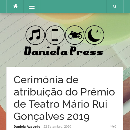
Skip
Menu
to
content
Cerimónia de
atribuição do Prémio
de Teatro Mário Rui
Gonçalves 2019
Daniela Azevedo
22 Setembro, 2020
0