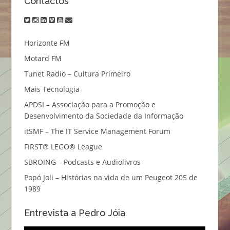
Contactos
twitter
instagram
linkedin
vimeo
youtube
email
Horizonte FM
Motard FM
Tunet Radio – Cultura Primeiro
Mais Tecnologia
APDSI – Associação para a Promoção e
Desenvolvimento da Sociedade da Informação
itSMF – The IT Service Management Forum
FIRST® LEGO® League
SBROING – Podcasts e Audiolivros
Popó Joli – Histórias na vida de um Peugeot 205 de
1989
Entrevista a Pedro Jóia