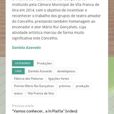
instituído pela Câmara Municipal de Vila Franca de
Xira em 2014, com o objetivo de incentivar e
reconhecer o trabalho dos grupos de teatro amador
do Concelho, prestando também homenagem ao
encenador e ator Mário Rui Gonçalves, cuja
atividade artística marcou de forma muito
significativa este Concelho.
Daniela Azevedo
Produções
CATEGORIES
Daniela Azevedo
danielapress
TAGS
Fábrica das Palavras
ligações fortes
Prémio Mário Rui Gonçalves
prémios
produção
teatro
Vila Franca de Xira
Previous article
“Vamos conhecer… a In Platta” [vídeo]