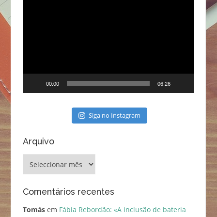
Reprodutor
de
vídeo
00:00
06:26
Siga no Instagram
Arquivo
Arquivo
Comentários recentes
Tomás
em
Fábia Rebordão: «A inclusão de bateria