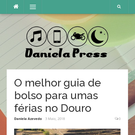
Skip
Menu
to
content
O melhor guia de
bolso para umas
férias no Douro
Daniela Azevedo
3 Maio, 2018
0