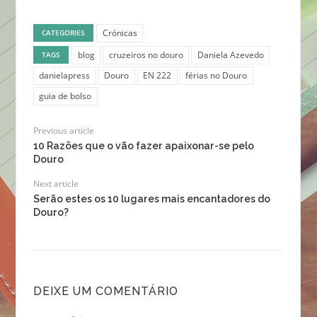
Crónicas
CATEGORIES
blog
cruzeiros no douro
Daniela Azevedo
TAGS
danielapress
Douro
EN 222
férias no Douro
guia de bolso
Previous article
10 Razões que o vão fazer apaixonar-se pelo
Douro
Next article
Serão estes os 10 lugares mais encantadores do
Douro?
DEIXE UM COMENTÁRIO