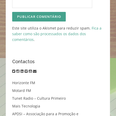
Este site utiliza o Akismet para reduzir spam.
Fica a
saber como são processados os dados dos
comentários
.
Contactos
twitter
instagram
linkedin
vimeo
youtube
email
Horizonte FM
Motard FM
Tunet Radio – Cultura Primeiro
Mais Tecnologia
APDSI – Associação para a Promoção e