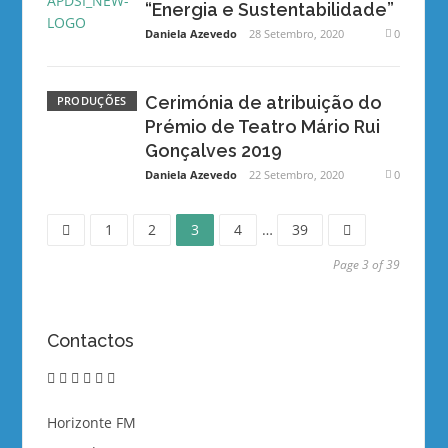
“Energia e Sustentabilidade”
Daniela Azevedo
28 Setembro, 2020
0
Cerimónia de atribuição do
PRODUÇÕES
Prémio de Teatro Mário Rui
Gonçalves 2019
Daniela Azevedo
22 Setembro, 2020
0
Page
Page
Page
Page
Page
Navegação
1
2
3
4
…
39
de
Page 3 of 39
artigos
Contactos
twitter
instagram
linkedin
vimeo
youtube
email
Horizonte FM