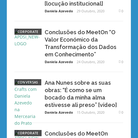
[locução institucional]
Daniela Azevedo
29 Outubro, 2020
0
Conclusões do MeetOn “O
CORPORATE
Valor Económico da
Transformação dos Dados
em Conhecimento”
Daniela Azevedo
24 Outubro, 2020
0
Ana Nunes sobre as suas
CONVERSAS
obras: “É como se um
bocado da minha alma
estivesse ali preso” [vídeo]
Daniela Azevedo
15 Outubro, 2020
0
Conclusões do MeetOn
CORPORATE