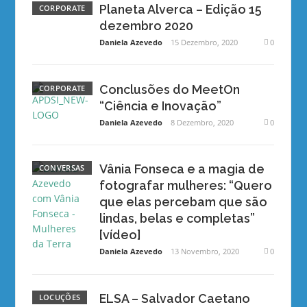
Planeta Alverca – Edição 15
CORPORATE
dezembro 2020
Daniela Azevedo
15 Dezembro, 2020
0
Conclusões do MeetOn
CORPORATE
“Ciência e Inovação”
Daniela Azevedo
8 Dezembro, 2020
0
Vânia Fonseca e a magia de
CONVERSAS
fotografar mulheres: “Quero
que elas percebam que são
lindas, belas e completas”
[vídeo]
Daniela Azevedo
13 Novembro, 2020
0
ELSA – Salvador Caetano
LOCUÇÕES