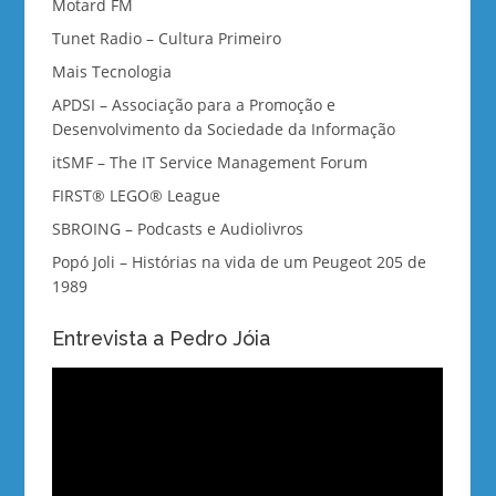
Motard FM
Tunet Radio – Cultura Primeiro
Mais Tecnologia
APDSI – Associação para a Promoção e
Desenvolvimento da Sociedade da Informação
itSMF – The IT Service Management Forum
FIRST® LEGO® League
SBROING – Podcasts e Audiolivros
Popó Joli – Histórias na vida de um Peugeot 205 de
1989
Entrevista a Pedro Jóia
Reprodutor
de
vídeo