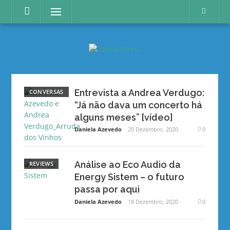
Skip
Menu
to
content
Entrevista a Andrea Verdugo:
CONVERSAS
“Já não dava um concerto há
alguns meses” [vídeo]
Daniela Azevedo
20 Dezembro, 2020
0
Análise ao Eco Audio da
REVIEWS
Energy Sistem – o futuro
passa por aqui
Daniela Azevedo
18 Dezembro, 2020
0