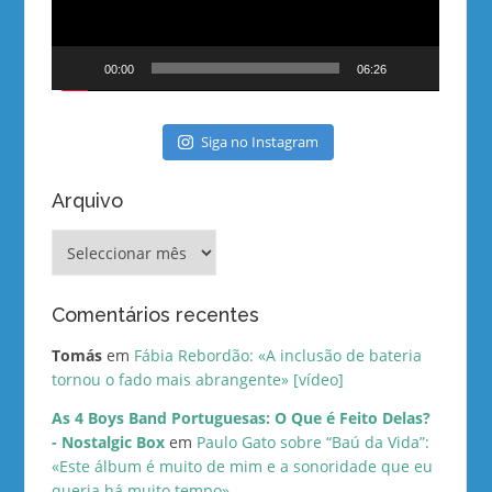
00:00
06:26
Siga no Instagram
Arquivo
Arquivo
Comentários recentes
Tomás
em
Fábia Rebordão: «A inclusão de bateria
tornou o fado mais abrangente» [vídeo]
As 4 Boys Band Portuguesas: O Que é Feito Delas?
- Nostalgic Box
em
Paulo Gato sobre “Baú da Vida”:
«Este álbum é muito de mim e a sonoridade que eu
queria há muito tempo»