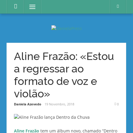
Skip
Menu
to
content
Aline Frazão: «Estou
a regressar ao
formato de voz e
violão»
Daniela Azevedo
19 Novembro, 2018
0
Aline Frazão
tem um álbum novo, chamado “Dentro