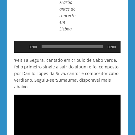
Frazão
antes do
concerto
em
Lisboa
Reprodutor
00:00
00:00
de
áudio
‘Peit Ta Segura’, cantado em crioulo de Cabo Verde,
foi o primeiro single a sair do álbum e foi composto
por Danilo Lopes da Silva, cantor e compositor cabo-
verdiano. Seguiu-se ‘Sumaúma’, disponível mais
abaixo.