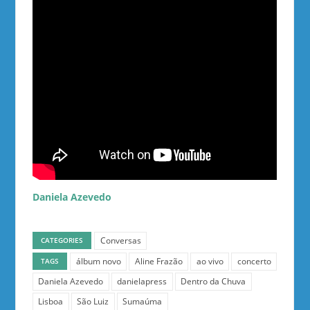
Daniela Azevedo
Conversas
CATEGORIES
álbum novo
Aline Frazão
ao vivo
concerto
TAGS
Daniela Azevedo
danielapress
Dentro da Chuva
Lisboa
São Luiz
Sumaúma