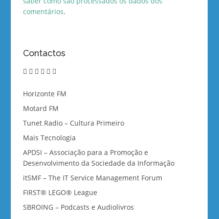
saber como são processados os dados dos
comentários
.
Contactos
twitter
instagram
linkedin
vimeo
youtube
email
Horizonte FM
Motard FM
Tunet Radio – Cultura Primeiro
Mais Tecnologia
APDSI – Associação para a Promoção e
Desenvolvimento da Sociedade da Informação
itSMF – The IT Service Management Forum
FIRST® LEGO® League
SBROING – Podcasts e Audiolivros