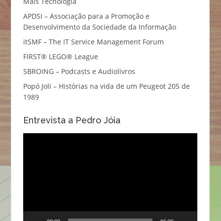
Mais Tecnologia
APDSI – Associação para a Promoção e
Desenvolvimento da Sociedade da Informação
itSMF – The IT Service Management Forum
FIRST® LEGO® League
SBROING – Podcasts e Audiolivros
Popó Joli – Histórias na vida de um Peugeot 205 de
1989
Entrevista a Pedro Jóia
Reprodutor
de
vídeo