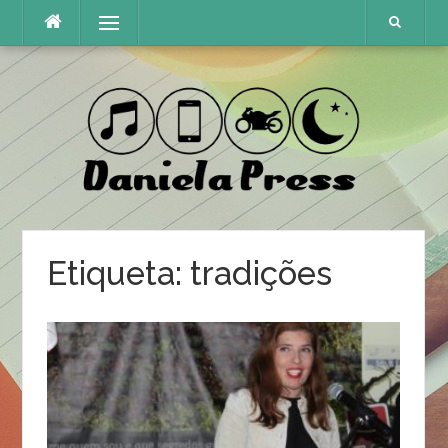
Skip
Menu
to
content
Etiqueta:
tradições