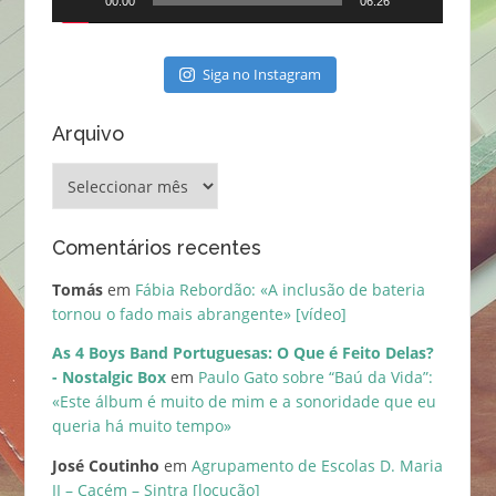
00:00
06:26
Siga no Instagram
Arquivo
Arquivo
Comentários recentes
Tomás
em
Fábia Rebordão: «A inclusão de bateria
tornou o fado mais abrangente» [vídeo]
As 4 Boys Band Portuguesas: O Que é Feito Delas?
- Nostalgic Box
em
Paulo Gato sobre “Baú da Vida”:
«Este álbum é muito de mim e a sonoridade que eu
queria há muito tempo»
José Coutinho
em
Agrupamento de Escolas D. Maria
II – Cacém – Sintra [locução]