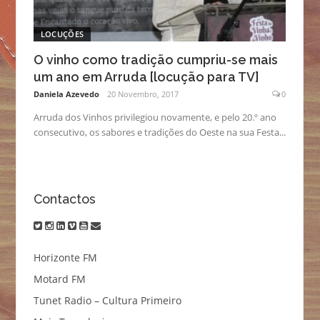
LOCUÇÕES
O vinho como tradição cumpriu-se mais
um ano em Arruda [locução para TV]
Daniela Azevedo
20 Novembro, 2017
0
Arruda dos Vinhos privilegiou novamente, e pelo 20.º ano
consecutivo, os sabores e tradições do Oeste na sua Festa...
Contactos
twitter
instagram
linkedin
vimeo
youtube
email
Horizonte FM
Motard FM
Tunet Radio – Cultura Primeiro