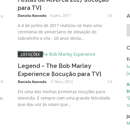
para TV]
A
Daniela Azevedo
4 Julho, 2017
0
0
A 4 de junho de 2017 realizou-se mais uma
A
cerimónia de aniversário de elevação do
Sobralinho a vila - 20 anos desta...
C
LOCUÇÕES
T
Legend – The Bob Marley
b
[
Experience [locução para TV]
0
Daniela Azevedo
11 Maio, 2013
0
A
D
Eis uma das minhas primeiras locuções para
“
o,
televisão. É sempre com uma grande felicidade
que dou voz às vozes que...
s
J
M