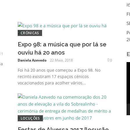
i
F
S
P
CRÓNICAS
2
Expo 98: a música que por lá se
ouviu há 20 anos
E
1
Daniela Azevedo
22 Maio, 2018
0
da
R
Foi há 20 anos que começou a Expo 98. No
d
recinto existiram 17 espaços cénicos
v
vocacionados para acolher vários...
LOCUÇÕES
-
Festas de Alverca 2017 [locução