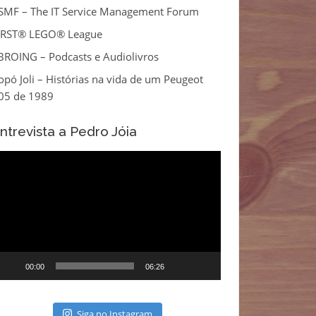
tSMF – The IT Service Management Forum
IRST® LEGO® League
BROING – Podcasts e Audiolivros
opó Joli – Histórias na vida de um Peugeot
05 de 1989
ntrevista a Pedro Jóia
eprodutor
e
ídeo
00:00
06:26
Siga no Instagram