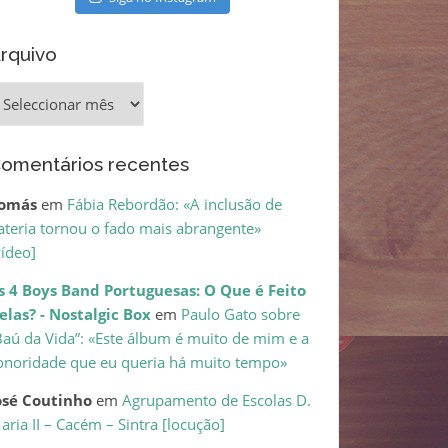
rquivo
rquivo
omentários recentes
omás
em
Fábia Rebordão: «A inclusão de
ateria tornou o fado mais abrangente»
vídeo]
s 4 Boys Band Portuguesas: O Que é Feito
elas? - Nostalgic Box
em
Paulo Gato sobre
Baú da Vida”: «Este álbum é muito de mim e a
onoridade que eu queria há muito tempo»
osé Coutinho
em
Agrupamento de Escolas D.
aria II – Cacém – Sintra [locução]