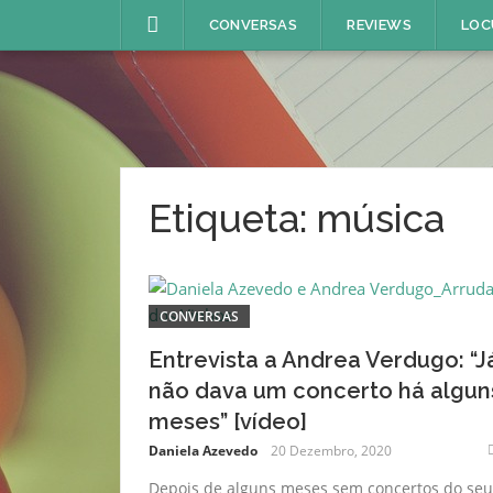
Skip
CONVERSAS
REVIEWS
LOC
to
content
Etiqueta:
música
CONVERSAS
Entrevista a Andrea Verdugo: “J
não dava um concerto há algun
meses” [vídeo]
Daniela Azevedo
20 Dezembro, 2020
Depois de alguns meses sem concertos do seu