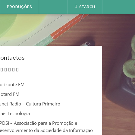
PRODUÇÕES
SEARCH
ontactos
twitter
instagram
linkedin
vimeo
youtube
email
orizonte FM
otard FM
unet Radio – Cultura Primeiro
ais Tecnologia
PDSI – Associação para a Promoção e
esenvolvimento da Sociedade da Informação