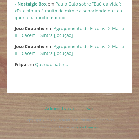
- Nostalgic Box
em
Paulo Gato sobre “Baú da Vida”:
«Este álbum é muito de mim e a sonoridade que eu
queria há muito tempo»
José Coutinho
em
Agrupamento de Escolas D. Maria
II – Cacém – Sintra [locução]
José Coutinho
em
Agrupamento de Escolas D. Maria
II – Cacém – Sintra [locução]
Filipa
em
Querido hater…
Administração
Sair
Copyright © 2026 DanielaPress. All Rights Reserved.
Codilight Theme by
FameThemes