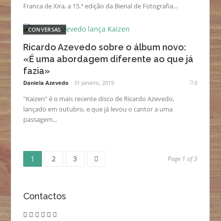
Franca de Xira, a 15.ª edição da Bienal de Fotografia...
CONVERSAS
Ricardo Azevedo sobre o álbum novo:
«É uma abordagem diferente ao que já
fazia»
Daniela Azevedo
31 Janeiro, 2019
0
"Kaizen" é o mais recente disco de Ricardo Azevedo,
lançado em outubro, e que já levou o cantor a uma
passagem...
Page
Page
Page
Navegação
1
2
3
Page 1 of 3
de
Contactos
artigos
twitter
instagram
linkedin
vimeo
youtube
email