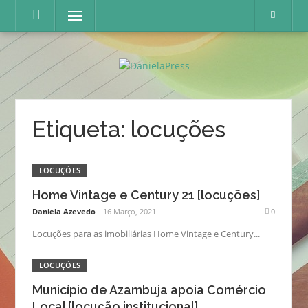
Skip
Menu
to
content
Etiqueta:
locuções
LOCUÇÕES
Home Vintage e Century 21 [locuções]
Daniela Azevedo
16 Março, 2021
0
Locuções para as imobiliárias Home Vintage e Century...
LOCUÇÕES
Município de Azambuja apoia Comércio
Local [locução institucional]