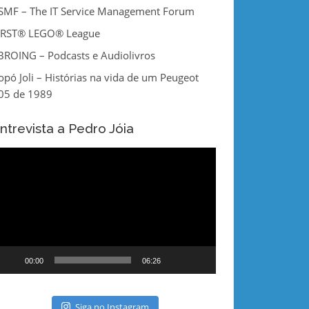
tSMF – The IT Service Management Forum
IRST® LEGO® League
BROING – Podcasts e Audiolivros
opó Joli – Histórias na vida de um Peugeot
05 de 1989
ntrevista a Pedro Jóia
eprodutor
e
ídeo
00:00
06:26
Siga no Instagram