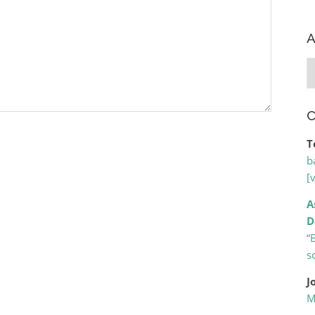
A
A
C
T
b
[
A
D
“
s
J
M