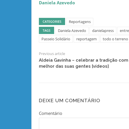
Daniela Azevedo
Reportagens
CATEGORIES
Daniela Azevedo
danielapress
entre
TAGS
Passeio Solidário
reportagem
todo o terreno
Previous article
Aldeia Gavinha – celebrar a tradição com
melhor das suas gentes [vídeos]
DEIXE UM COMENTÁRIO
Comentário