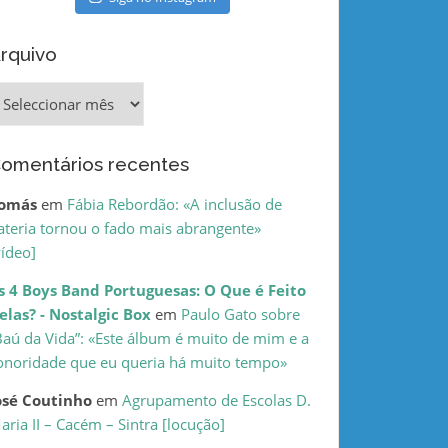
rquivo
rquivo
omentários recentes
omás
em
Fábia Rebordão: «A inclusão de
ateria tornou o fado mais abrangente»
vídeo]
s 4 Boys Band Portuguesas: O Que é Feito
elas? - Nostalgic Box
em
Paulo Gato sobre
Baú da Vida”: «Este álbum é muito de mim e a
onoridade que eu queria há muito tempo»
osé Coutinho
em
Agrupamento de Escolas D.
aria II – Cacém – Sintra [locução]