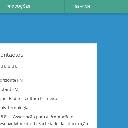
PRODUÇÕES
SEARCH
ontactos
twitter
instagram
linkedin
vimeo
youtube
email
orizonte FM
otard FM
unet Radio – Cultura Primeiro
ais Tecnologia
PDSI – Associação para a Promoção e
esenvolvimento da Sociedade da Informação