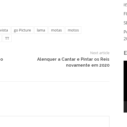
i
F
S
vista
go Picture
lama
motas
motos
P
TT
2
E
Next article
 o
Alenquer a Cantar e Pintar os Reis
R
novamente em 2020
d
v