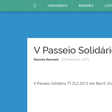
Skip
CONVERSAS
REVIEWS
LOC
to
content
V Passeio Solidár
Daniela Azevedo
23 Dezembro, 2019
V Passeio Solidário TT ZLS 2019 em Barril, E