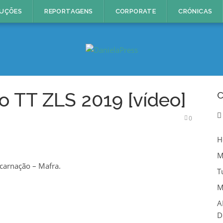
UÇÕES
REPORTAGENS
CORPORATE
CRÓNICAS
io TT ZLS 2019 [vídeo]
C
0
H
M
ncarnação – Mafra.
T
M
A
D