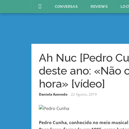
Skip
CONVERSAS
REVIEWS
LOC
to
content
Ah Nuc [Pedro Cu
deste ano: «Não 
hora» [vídeo]
Daniela Azevedo
22 Agosto, 2019
Pedro Cunha, conhecido no meio musical 