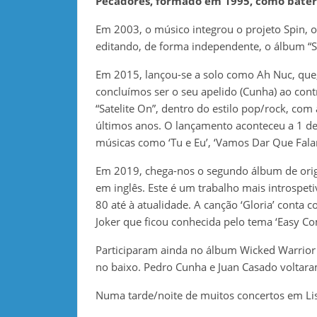
Pecadores, formado em 1995, como bateri
Em 2003, o músico integrou o projeto Spin, o
editando, de forma independente, o álbum “S
Em 2015, lançou-se a solo como Ah Nuc, que, 
concluímos ser o seu apelido (Cunha) ao contr
“Satelite On”, dentro do estilo pop/rock, co
últimos anos. O lançamento aconteceu a 1 de 
músicas como ‘Tu e Eu’, ‘Vamos Dar Que Fala
Em 2019, chega-nos o segundo álbum de origin
em inglês. Este é um trabalho mais introspeti
80 até à atualidade. A canção ‘Gloria’ conta 
Joker que ficou conhecida pelo tema ‘Easy C
Participaram ainda no álbum Wicked Warrior n
no baixo. Pedro Cunha e Juan Casado voltar
Numa tarde/noite de muitos concertos em L