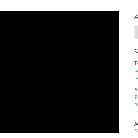
A
A
C
T
b
[
A
D
“
s
J
M