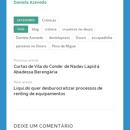
Daniela Azevedo
Crónicas
CATEGORIES
blog
crónica
cruzeiros no douro
TAGS
Daniela Azevedo
danielapress
Douro
escapadinha
passeios no Douro
Peso da Régua
Previous article
Curtas de Vila do Conde: de Nadav Lapid à
Abadessa Berengária
Next article
Liqui.do quer desburocratizar processos de
renting de equipamentos
DEIXE UM COMENTÁRIO