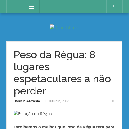
Skip
Menu
to
content
Peso da Régua: 8
lugares
espetaculares a não
perder
Daniela Azevedo
11 Outubro, 2018
0
Escolhemos o melhor que Peso da Régua tem para