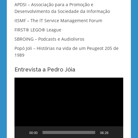
APDSI – Associação para a Promoção e
Desenvolvimento da Sociedade da Informação
itSMF – The IT Service Management Forum
FIRST® LEGO® League
SBROING – Podcasts e Audiolivros
Popó Joli – Histórias na vida de um Peugeot 205 de
1989
Entrevista a Pedro Jóia
Reprodutor
de
vídeo
00:00
06:26