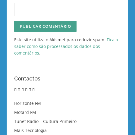
Este site utiliza o Akismet para reduzir spam.
Fica a
saber como são processados os dados dos
comentários
.
Contactos
twitter
instagram
linkedin
vimeo
youtube
email
Horizonte FM
Motard FM
Tunet Radio – Cultura Primeiro
Mais Tecnologia