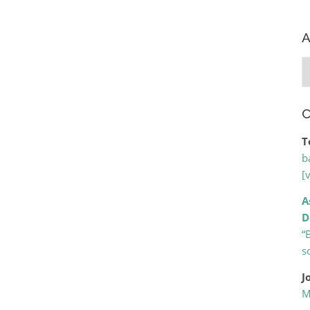
A
A
C
T
b
[
A
D
“
s
J
M