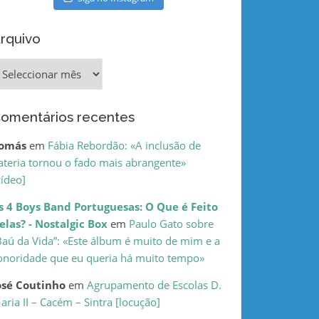
rquivo
rquivo
omentários recentes
omás
em
Fábia Rebordão: «A inclusão de
ateria tornou o fado mais abrangente»
vídeo]
s 4 Boys Band Portuguesas: O Que é Feito
elas? - Nostalgic Box
em
Paulo Gato sobre
Baú da Vida”: «Este álbum é muito de mim e a
onoridade que eu queria há muito tempo»
osé Coutinho
em
Agrupamento de Escolas D.
aria II – Cacém – Sintra [locução]