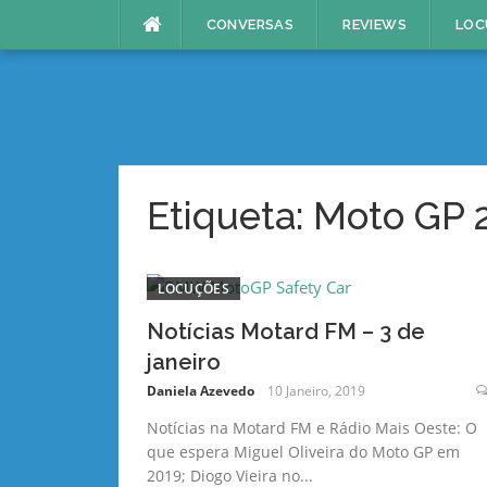
Skip
CONVERSAS
REVIEWS
LOC
to
content
Etiqueta:
Moto GP 
LOCUÇÕES
Notícias Motard FM – 3 de
janeiro
Daniela Azevedo
10 Janeiro, 2019
Notícias na Motard FM e Rádio Mais Oeste: O
que espera Miguel Oliveira do Moto GP em
2019; Diogo Vieira no...