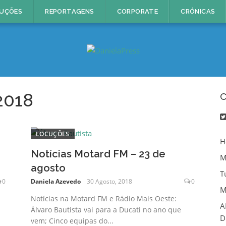
UÇÕES
REPORTAGENS
CORPORATE
CRÓNICAS
2018
C
LOCUÇÕES
H
Notícias Motard FM – 23 de
M
agosto
T
0
Daniela Azevedo
30 Agosto, 2018
0
M
Notícias na Motard FM e Rádio Mais Oeste:
A
Álvaro Bautista vai para a Ducati no ano que
D
vem; Cinco equipas do...