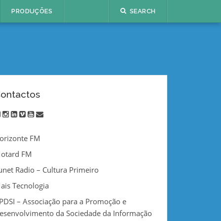
PRODUÇÕES
SEARCH
ontactos
twitter
instagram
linkedin
vimeo
youtube
email
orizonte FM
otard FM
unet Radio – Cultura Primeiro
ais Tecnologia
PDSI – Associação para a Promoção e
esenvolvimento da Sociedade da Informação