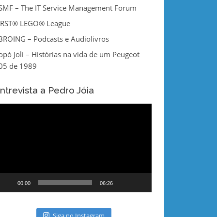
tSMF – The IT Service Management Forum
IRST® LEGO® League
BROING – Podcasts e Audiolivros
opó Joli – Histórias na vida de um Peugeot
05 de 1989
ntrevista a Pedro Jóia
eprodutor
e
ídeo
00:00
06:26
Siga no Instagram