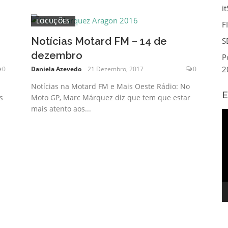
i
LOCUÇÕES
F
Notícias Motard FM – 14 de
S
dezembro
P
2
0
Daniela Azevedo
21 Dezembro, 2017
0
Notícias na Motard FM e Mais Oeste Rádio: No
E
s
Moto GP, Marc Márquez diz que tem que estar
mais atento aos...
R
d
v