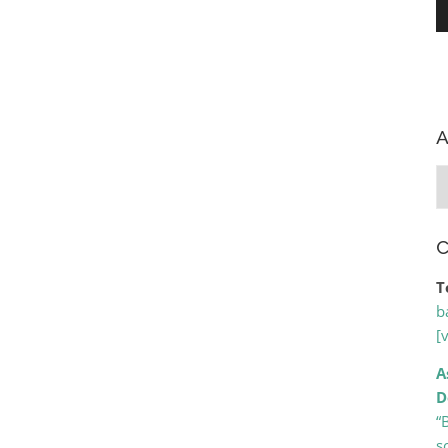
A
A
C
T
b
[
A
D
“
s