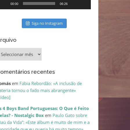
00:00
06:26
Siga no Instagram
rquivo
rquivo
omentários recentes
omás
em
Fábia Rebordão: «A inclusão de
ateria tornou o fado mais abrangente»
vídeo]
s 4 Boys Band Portuguesas: O Que é Feito
elas? - Nostalgic Box
em
Paulo Gato sobre
Baú da Vida”: «Este álbum é muito de mim e a
onoridade que eu queria há muito tempo»