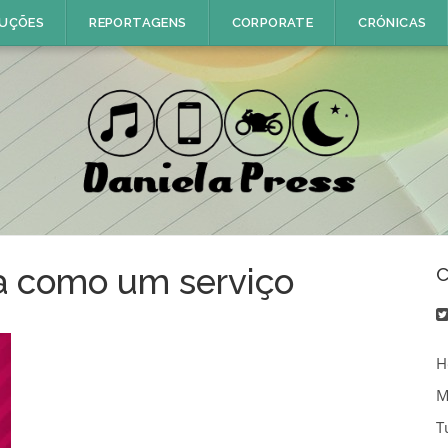
UÇÕES
REPORTAGENS
CORPORATE
CRÓNICAS
a como um serviço
C
H
M
T