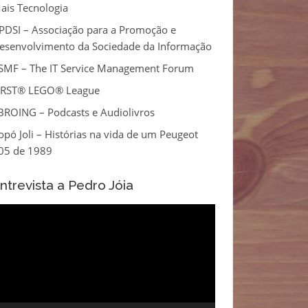
ais Tecnologia
PDSI – Associação para a Promoção e
esenvolvimento da Sociedade da Informação
tSMF – The IT Service Management Forum
IRST® LEGO® League
BROING – Podcasts e Audiolivros
opó Joli – Histórias na vida de um Peugeot
05 de 1989
ntrevista a Pedro Jóia
eprodutor
e
ídeo