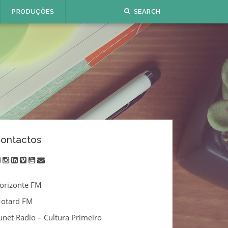
PRODUÇÕES
SEARCH
ontactos
twitter
instagram
linkedin
vimeo
youtube
email
orizonte FM
otard FM
unet Radio – Cultura Primeiro