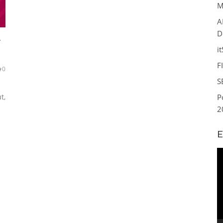
M
A
D
i
F
0
S
t,
P
2
E
R
d
v